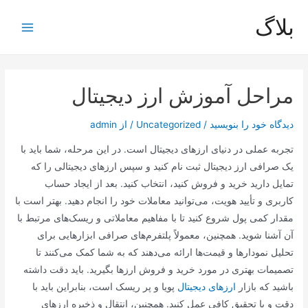
رش
بلاگ
ه
Main
حتوا
Menu
مراحل آموزش ارز دیجیتال
دیدگاه‌ خود را بنویسید
/
Uncategorized
/ از
admin
تجربه عملی در دنیای ارزهای دیجیتال است. در این مرحله، شما باید با
یک صرافی ارز دیجیتال ثبت نام کنید و سپس ارزهای دیجیتالی را که
تمایل دارید خرید و فروش کنید، انتخاب کنید. بعد از ایجاد حساب
کاربری و تأیید هویت، می‌توانید معاملات خود را انجام دهید. بهتر است با
مقدار کمی پول شروع کنید تا با مفاهیم معاملاتی و ریسک‌های مرتبط با
آن آشنا شوید. همچنین، معمولاً پلتفرم‌های صرافی ابزارهایی برای
تحلیل نمودارها و قیمت‌ها ارائه می‌دهند که به شما کمک می‌کنند تا
تصمیمات بهتری در مورد خرید و فروش ارزها بگیرید. باید دقت داشته
باشید که بازار
ارزهای دیجیتال
پویا و پر ریسک است، بنابراین باید با
دقت و با تحقیق کافی عمل کنید. همچنین، انتقال و ذخیره ارزهای