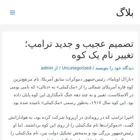
رش
بلاگ
ه
Main
حتوا
Menu
تصمیم عجیب و جدید ترامپ؛
تغییر نام یک کوه
دیدگاه‌ خود را بنویسید
/
Uncategorized
/ از
admin
«باراک اوباما»، رئیس‌جمهور دموکرات سابق آمریکا، نام مرتفع‌ترین
کوه قاره آمریکای شمالی را از «مک‌کینلی» به «دنالی» که نامی بومی
در آلاسکاست، تغییر و به چند دهه جنگ نامگذاری این کوه پایان داده
بود. این کوه سال ۱۹۱۷، به‌طور رسمی «مک‌کینلی» نامیده شده بود.
اخیرا ترامپ که در رویدادی در آریزونا شرکت کرده بود، به هوادارانش
گفت، «دموکرات‌ها نام مک‌کینلی را از روی این کوه برداشتند. اما او
رئیس‌جمهور بزرگی بود و به‌محض تشکیل دولت من، نام مک‌کینلی را