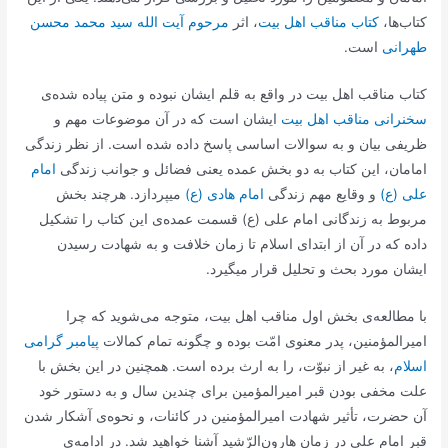
کتاب‌ها،
کتاب مناقب اهل بیت
، اثر
مرحوم آیت الله سید محمد محسن
طهرانی
است.
کتاب مناقب اهل بیت در واقع به قلم ایشان نبوده و متن پیاده شده‌ی
سخنرانی مناقب اهل بیت
ایشان است که در آن موضوعات مهم و
ظریفی بیان و به سوالات اساسی پاسخ داده شده است. از نظر زندگی
امامان، این کتاب به دو بخش عمده یعنی فضائل و جوانب زندگی
امام
علی (ع)
و وقایع مهم زندگی
امام هادی (ع)
میپردازد. هرچند بخش
مربوط به زندگانی امام علی (ع) قسمت عمده‌ی این کتاب را تشکیل
داده که در آن از ابتدای اسلام تا زمان خلافت و به شهادت رسیدن
ایشان مورد بحث و تحلیل قرار میگیرد.
با مطالعه‌ی بخش اول مناقب اهل بیت، متوجه می‌شوید که چرا
امیرالمؤمنین، پدر معنوی امّت بوده و چگونه تمام کمالات
پیامبر گرامی
اسلام
، به غیر از نبوّت، را به ارث برده است. همچنین در این بخش با
علت مخفی بودن قبر امیرالمؤمین برای چندین سال و به دستور خود
آن حضرت، تأثیر شهادت امیرالمؤمنین در کائنات، و نحوه‌ی آشکار شدن
قبر امام علی در زمان هارون‌الرّشید آشنا خواهید شد. در ادامه‌ی