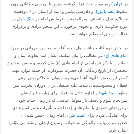
در
قرآن کریم
مورد بحث قرار گرفته، سپس با بررسی حکایاتی چون
سقوط
بلعم باعورا
، و دادرسی پیامبر و ائمه از انسان در 7 موقعیت
هولناک، عدل و انصاف امیرالمؤمنین، فرمایش امام در
جنگ جمل
در
مورد حکومت داری، و نحوه‌ی برخورد با ابن ملجم مرادی و برقراری
عدالت در حق او مطلع خواهید شد.
در بخش دوم کتاب مناقب اهل بیت، آقا سید محسن طهرانی در مورد
امام هادی (ع)
نیز مطالبی را بیان میکنند. ایشان ابتدا تفاوت ایمان و
اسلام را با ذکر فرمایشی از امام هادی (ع) بیان کرده، و سپس به شرح
مختصری از تاریخ زندگانی آن حضرت میپردازند. از جمله موارد مهمی
که در این بخش با آن‌ها آشنا می‌شوید میتوان به حاکم بودن نوعی
خفقان و محدودیت‌های شدید علیه شیعیان در آن دوران، تخریب قبر
مطهّر
سیدالشّهدا
و اجازه ندادن به افراد برای زیارت قبر ایشان،
سرانجام شوم و تأسف بار متوکل عباسی که در زمان حیات خود
برخوردهای شدیدی با امام هادی (ع) داشت، تأثیرات عصر امام هادی
برای آمادگی مردم برای
غیبت کبرای
امام زمان، حبس شدن آن
حضرت و درنهایت چگونگی به شهادت رسیدن ایشان توسّط بنی عبّاس
اشاره کرد.