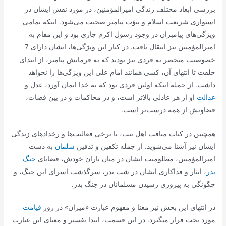
بررسی ابعاد مختلف زندگی امیرالمؤمنین، در مورد نقش ایشان در
استواری شریعت اسلام و نبوّت پیامبر صحبت می‌شود. اینکه تمامی
ویژگی‌های پیامبران در وجود رسول اکرم جاری بود و این مقام به
امیرالمؤمنین نیز انتقال یافت. در کنار این ویژگی‌ها، ایشان دارای 7
خصوصیت منحصر به فردی نیز بودند که به فرمایش پیامبر، از ابتدای
خلقت تا انتهای آن، کسی همانند امام علی این ویژگی‌ها را نخواهد
داشت. از جمله اینکه اولین فردی بود که به خدا ایمان آورد، عدل و
عدالت
او از هر عادلی بالاتر است، و در محاکمات و در بین قضات،
قضاوتش از همه درست‌تر است.
همچنین در کتاب مناقب اهل بیت، با برخی فعالیت‌ها و رخدادهای زندگی
ایشان نیز آشنا می‌شوید. از جمله تکفین و تدفین
سلمان
به دست
امیرالمؤمنین، مظلومیت ایشان در میان یاران خودش، قضایای
جنگ
بدر
، ایثار و فداکاری ایشان در شب بدر، سرگذشت اسرای این جنگ، و
چگونگی به پیروزی رسیدن مسلمانان در جنگ بدر.
در انتهای این بخش نیز معنا و مفهوم عبارت «میزان» در روز
قیامت
مورد بحث قرار میگیرد. در این قسمت، ابتدا تفسیر و معنای این عبارت