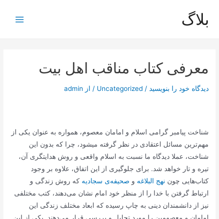
رش
بلاگ
ه
Main
حتوا
Menu
معرفی کتاب مناقب اهل بیت
دیدگاه‌ خود را بنویسید
/
Uncategorized
/ از
admin
شناخت پیامبر گرامی اسلام و امامان معصوم، همواره به عنوان یکی از
مهم‌ترین مسائل اعتقادی در نظر گرفته میشود، چرا که بدون این
شناخت، عملا دیدگاه ما نسبت به اسلام واقعی و روش هدایتگری آن،
تیره و تار خواهد شد. برای جلوگیری از این اتفاق، علاوه بر وجود
کتاب‌هایی چون
نهج البلاغه
و
صحیفه‌ی سجادیه
که روش زندگی و
ارتباط گرفتن با خدا را از منظر خود امام نشان می‌دهند، کتب مختلفی
نیز از دانشمندان دینی به چاپ رسیده که ابعاد مختلف زندگی این
امامان و معصومین را مورد تحلیل و بررسی قرار می‌دهند. یکی از این